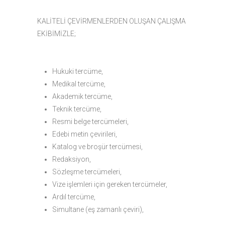
KALİTELİ ÇEVİRMENLERDEN OLUŞAN ÇALIŞMA
EKİBİMİZLE;
Hukuki tercüme,
Medikal tercüme,
Akademik tercüme,
Teknik tercüme,
Resmi belge tercümeleri,
Edebi metin çevirileri,
Katalog ve broşür tercümesi,
Redaksiyon,
Sözleşme tercümeleri,
Vize işlemleri için gereken tercümeler,
Ardıl tercüme,
Simultane (eş zamanlı çeviri),