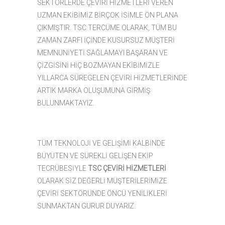
SEKTÖRLERDE ÇEVİRİ HİZMETLERİ VEREN
UZMAN EKİBİMİZ BİRÇOK İSİMLE ÖN PLANA
ÇIKMIŞTIR. TSC TERCÜME OLARAK, TÜM BU
ZAMAN ZARFI İÇİNDE KUSURSUZ MÜŞTERİ
MEMNUNİYETİ SAĞLAMAYI BAŞARAN VE
ÇİZGİSİNİ HİÇ BOZMAYAN EKİBİMİZLE
YILLARCA SÜREGELEN ÇEVİRİ HİZMETLERİNDE
ARTIK MARKA OLUŞUMUNA GİRMİŞ
BULUNMAKTAYIZ.
TÜM TEKNOLOJİ VE GELİŞİMİ KALBİNDE
BÜYÜTEN VE SÜREKLİ GELİŞEN EKİP
TECRÜBESİYLE
TSC ÇEVİRİ HİZMETLERİ
OLARAK SİZ DEĞERLİ MÜŞTERİLERİMİZE
ÇEVİRİ SEKTÖRÜNDE ÖNCÜ YENİLİKLERİ
SUNMAKTAN GURUR DUYARIZ.