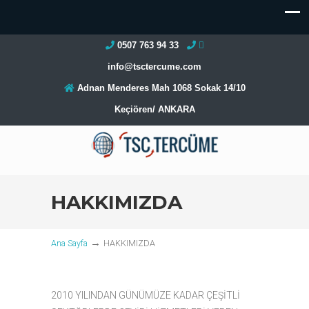
0507 763 94 33
info@tsctercume.com
Adnan Menderes Mah 1068 Sokak 14/10
Keçiören/ ANKARA
HAKKIMIZDA
→
Ana Sayfa
HAKKIMIZDA
2010 YILINDAN GÜNÜMÜZE KADAR ÇEŞİTLİ