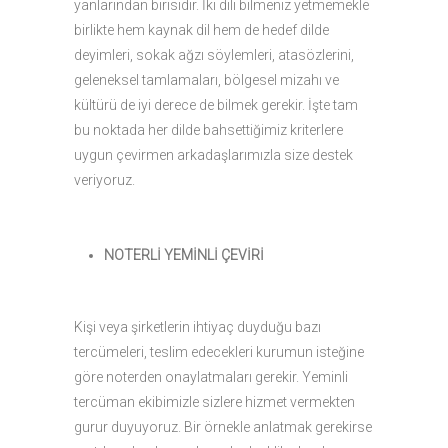
yanlarından birisidir. İki dili bilmeniz yetmemekle
birlikte hem kaynak dil hem de hedef dilde
deyimleri, sokak ağzı söylemleri, atasözlerini,
geleneksel tamlamaları, bölgesel mizahı ve
kültürü de iyi derece de bilmek gerekir. İşte tam
bu noktada her dilde bahsettiğimiz kriterlere
uygun çevirmen arkadaşlarımızla size destek
veriyoruz.
NOTERLİ YEMİNLİ ÇEVİRİ
Kişi veya şirketlerin ihtiyaç duyduğu bazı
tercümeleri, teslim edecekleri kurumun isteğine
göre noterden onaylatmaları gerekir. Yeminli
tercüman ekibimizle sizlere hizmet vermekten
gurur duyuyoruz. Bir örnekle anlatmak gerekirse