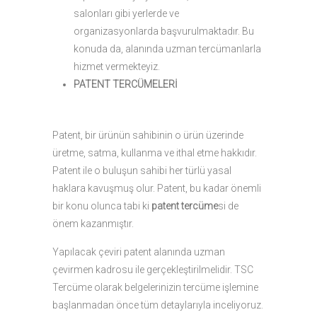
salonları gibi yerlerde ve
organizasyonlarda başvurulmaktadır. Bu
konuda da, alanında uzman tercümanlarla
hizmet vermekteyiz.
PATENT TERCÜMELERİ
Patent, bir ürünün sahibinin o ürün üzerinde
üretme, satma, kullanma ve ithal etme hakkıdır.
Patent ile o buluşun sahibi her türlü yasal
haklara kavuşmuş olur. Patent, bu kadar önemli
bir konu olunca tabi ki
patent tercüme
si de
önem kazanmıştır.
Yapılacak çeviri patent alanında uzman
çevirmen kadrosu ile gerçekleştirilmelidir. TSC
Tercüme olarak belgelerinizin tercüme işlemine
başlanmadan önce tüm detaylarıyla inceliyoruz.