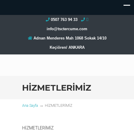
0507 763 94 33
info@tsctercume.com
Adnan Menderes Mah 1068 Sokak 14/10
Keçiören/ ANKARA
HİZMETLERİMİZ
→
Ana Sayfa
HİZMETLERİMİZ
HİZMETLERİMİZ